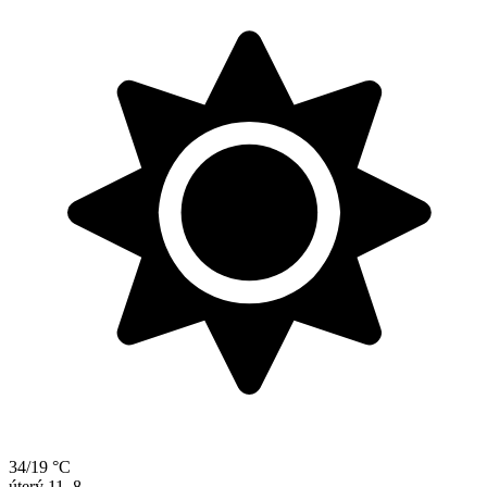
34/19 °C
úterý
11. 8.