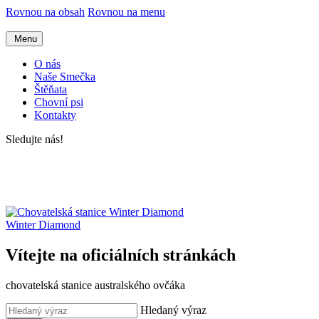
Rovnou na obsah
Rovnou na menu
Menu
O nás
Naše Smečka
Štěňata
Chovní psi
Kontakty
Sledujte nás!
Winter Diamond
Vítejte na oficiálních stránkách
chovatelská stanice australského ovčáka
Hledaný výraz