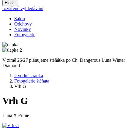
Hledat
rozšířené vyhledávání
Salon
Odchovy
Novinky
Fotogalerie
V zimě 26/27 plánujeme štěňátka po Ch. Dangerous Luna Winter
Diamond
Úvodní stránka
Fotogalerie štěňata
Vrh G
Vrh G
Luna X Prime