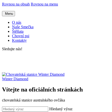
Rovnou na obsah
Rovnou na menu
Menu
O nás
Naše Smečka
Štěňata
Chovní psi
Kontakty
Sledujte nás!
Winter Diamond
Vítejte na oficiálních stránkách
chovatelská stanice australského ovčáka
Hledaný výraz