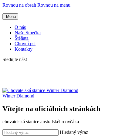
Rovnou na obsah
Rovnou na menu
Menu
O nás
Naše Smečka
Štěňata
Chovní psi
Kontakty
Sledujte nás!
Winter Diamond
Vítejte na oficiálních stránkách
chovatelská stanice australského ovčáka
Hledaný výraz