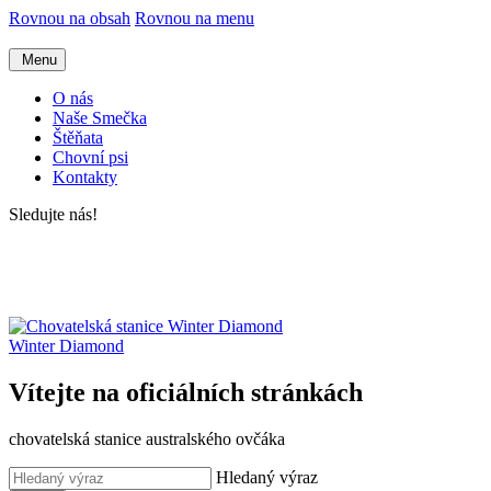
Rovnou na obsah
Rovnou na menu
Menu
O nás
Naše Smečka
Štěňata
Chovní psi
Kontakty
Sledujte nás!
Winter Diamond
Vítejte na oficiálních stránkách
chovatelská stanice australského ovčáka
Hledaný výraz