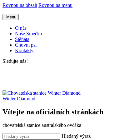
Rovnou na obsah
Rovnou na menu
Menu
O nás
Naše Smečka
Štěňata
Chovní psi
Kontakty
Sledujte nás!
Winter Diamond
Vítejte na oficiálních stránkách
chovatelská stanice australského ovčáka
Hledaný výraz