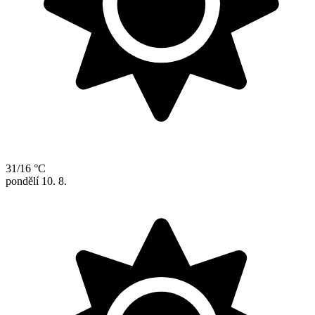
31/16 °C
pondělí
10. 8.