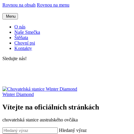
Rovnou na obsah
Rovnou na menu
Menu
O nás
Naše Smečka
Štěňata
Chovní psi
Kontakty
Sledujte nás!
Winter Diamond
Vítejte na oficiálních stránkách
chovatelská stanice australského ovčáka
Hledaný výraz