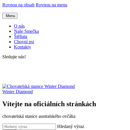
Rovnou na obsah
Rovnou na menu
Menu
O nás
Naše Smečka
Štěňata
Chovní psi
Kontakty
Sledujte nás!
Winter Diamond
Vítejte na oficiálních stránkách
chovatelská stanice australského ovčáka
Hledaný výraz