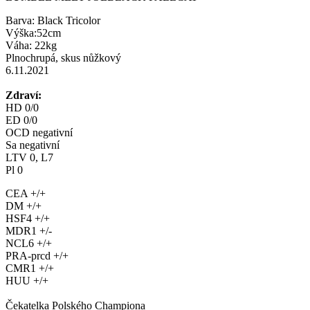
Barva: Black Tricolor
Výška:52cm
Váha: 22kg
Plnochrupá, skus nůžkový
6.11.2021
Zdraví:
HD 0/0
ED 0/0
OCD negativní
Sa negativní
LTV 0, L7
Pl 0
CEA +/+
DM +/+
HSF4 +/+
MDR1 +/-
NCL6 +/+
PRA-prcd +/+
CMR1 +/+
HUU +/+
Čekatelka Polského Championa