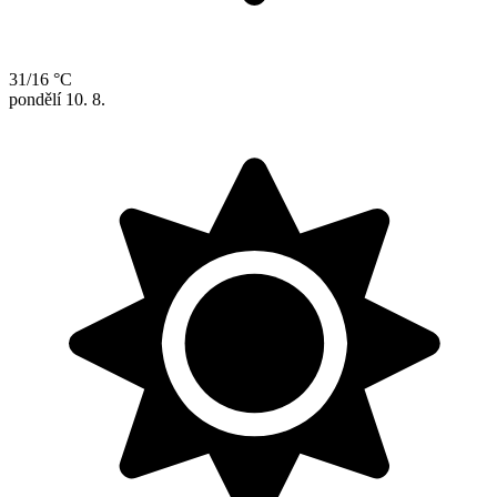
31/16 °C
pondělí
10. 8.