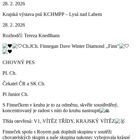
28. 2. 2026
Krajská výstava psů KCHMPP – Lysá nad Labem
28. 2. 2026
Rozhodčí: Tereza Knedlhans
Ch.JCh. Finnegan Dave Winter Diamond ,,Finn"
CHOVNÝ PES
PL Ch.
Čekatel ČR a SK Ch.
Pl Junior Ch.
S Finnečkem v kruhu je to za odměnu, skvěle soustředěný,
koncentrovaný je radost s ním do kruhu nastoupit
Třída otevřená: V1, VÍTĚZ TŘÍDY, KRAJSKÝ VÍTĚZ
Finneček spolu s Royem pak doplnili skupinu v soutěži
chovatelských skupin a naše skupina nakonec vybojovala krásné