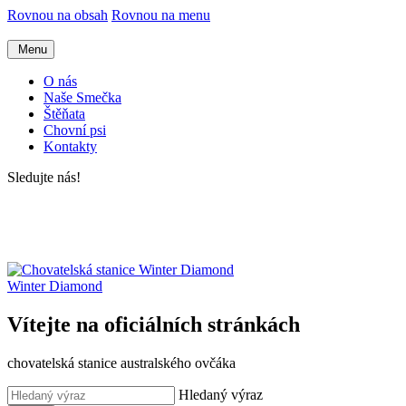
Rovnou na obsah
Rovnou na menu
Menu
O nás
Naše Smečka
Štěňata
Chovní psi
Kontakty
Sledujte nás!
Winter Diamond
Vítejte na oficiálních stránkách
chovatelská stanice australského ovčáka
Hledaný výraz