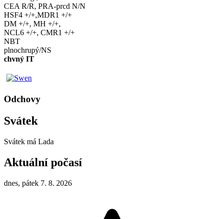
CEA R/R, PRA-prcd N/N
HSF4 +/+,MDR1 +/+
DM +/+, MH +/+,
NCL6 +/+, CMR1 +/+
NBT
plnochrupý/NS
chvný IT
Odchovy
Svátek
Svátek má
Lada
Aktuální počasí
dnes, pátek 7. 8. 2026