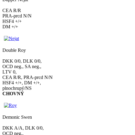
CEA R/R
PRA-prcd N/N
HSF4 +/+
DM +/+
Double Roy
DKK 0/0, DLK 0/0,
OCD neg., SA neg.,
LTV 0,
CEA R/R, PRA-prcd N/N
HSF4 +/+, DM +/+,
plnochrupý/NS
CHOVNÝ
Demonic Swen
DKK A/A, DLK 0/0,
OCD neg.,