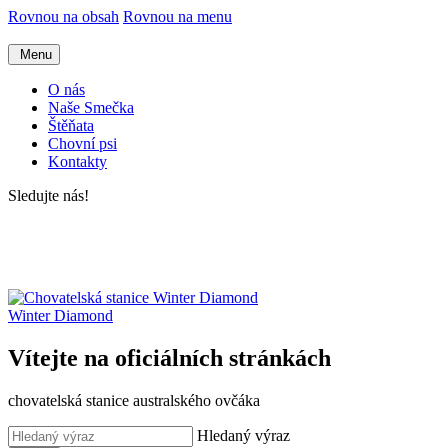
Rovnou na obsah
Rovnou na menu
Menu
O nás
Naše Smečka
Štěňata
Chovní psi
Kontakty
Sledujte nás!
Winter Diamond
Vítejte na oficiálních stránkách
chovatelská stanice australského ovčáka
Hledaný výraz