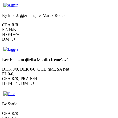
By little Jagger - majitel Marek Roučka
CEA R/R
RA N/N
HSF4 +/+
DM +/+
Bee Enie - majitelka Monika Kemešová
DKK 0/0, DLK 0/0, OCD neg., SA neg.,
PL 0/0,
CEA R/R, PRA N/N
HSF4 +/+, DM +/+
Be Stark
CEA R/R