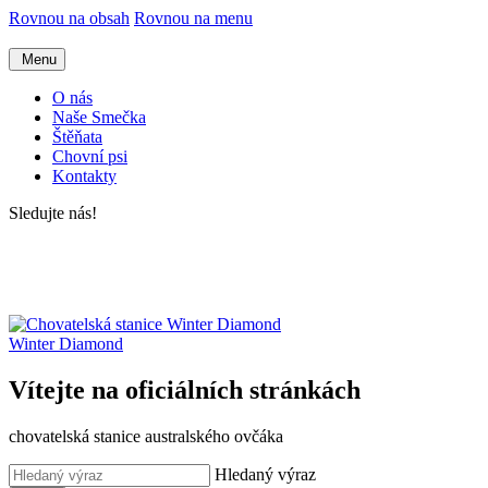
Rovnou na obsah
Rovnou na menu
Menu
O nás
Naše Smečka
Štěňata
Chovní psi
Kontakty
Sledujte nás!
Winter Diamond
Vítejte na oficiálních stránkách
chovatelská stanice australského ovčáka
Hledaný výraz