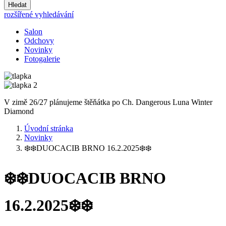
Hledat
rozšířené vyhledávání
Salon
Odchovy
Novinky
Fotogalerie
V zimě 26/27 plánujeme štěňátka po Ch. Dangerous Luna Winter
Diamond
Úvodní stránka
Novinky
❄️❄️DUOCACIB BRNO 16.2.2025❄️❄️
❄️❄️DUOCACIB BRNO
16.2.2025❄️❄️