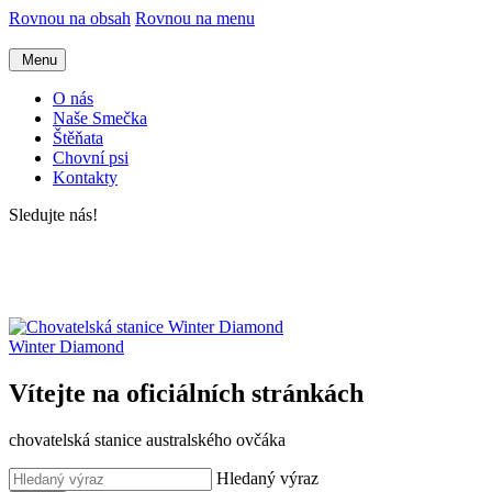
Rovnou na obsah
Rovnou na menu
Menu
O nás
Naše Smečka
Štěňata
Chovní psi
Kontakty
Sledujte nás!
Winter Diamond
Vítejte na oficiálních stránkách
chovatelská stanice australského ovčáka
Hledaný výraz