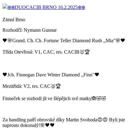
Zimní Brno
Rozhodčí: Nymann Gunnar
🖤🌸Grand. Ch. Ch. Fortune Teller Diamond Rush ,,Mia"🌸🖤
Třída Otevřená: V1, CAC, res. CACIB🥇🏆
🖤Jch. Finnegan Dave Winter Diamond ,,Finn"🖤
Mezitřidá: V2, res. CAC🥈🏆
Finneček se rozhodl jít ve šlépějich své matky🙈🤣🤣
Za handling patří obrovské díky Martin Svoboda😍😍 Byli jste
naprosto dokonalý!🌸🖤🖤