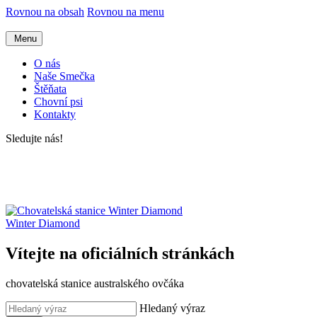
Rovnou na obsah
Rovnou na menu
Menu
O nás
Naše Smečka
Štěňata
Chovní psi
Kontakty
Sledujte nás!
Winter Diamond
Vítejte na oficiálních stránkách
chovatelská stanice australského ovčáka
Hledaný výraz