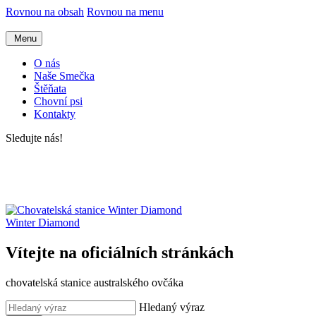
Rovnou na obsah
Rovnou na menu
Menu
O nás
Naše Smečka
Štěňata
Chovní psi
Kontakty
Sledujte nás!
Winter Diamond
Vítejte na oficiálních stránkách
chovatelská stanice australského ovčáka
Hledaný výraz