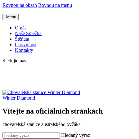
Rovnou na obsah
Rovnou na menu
Menu
O nás
Naše Smečka
Štěňata
Chovní psi
Kontakty
Sledujte nás!
Winter Diamond
Vítejte na oficiálních stránkách
chovatelská stanice australského ovčáka
Hledaný výraz